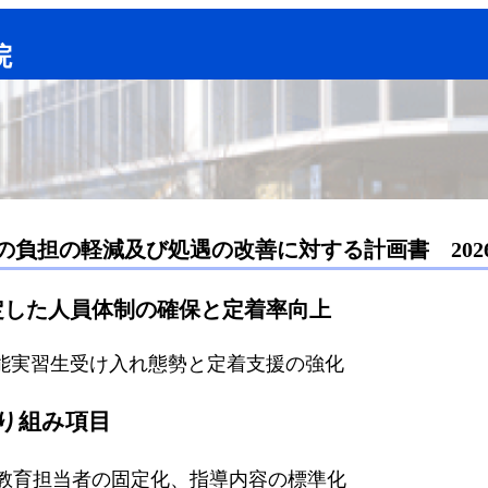
院
の負担の軽減及び処遇の改善に対する計画書 202
定した人員体制の確保と定着率向上
能実習生受け入れ態勢と定着支援の強化
り組み項目
教育担当者の固定化、指導内容の標準化