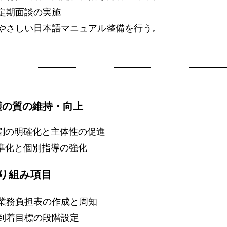
定期面談の実施
やさしい日本語マニュアル整備を行う。
護の質の維持・向上
割の明確化と主体性の促進
準化と個別指導の強化
り組み項目
業務負担表の作成と周知
到着目標の段階設定