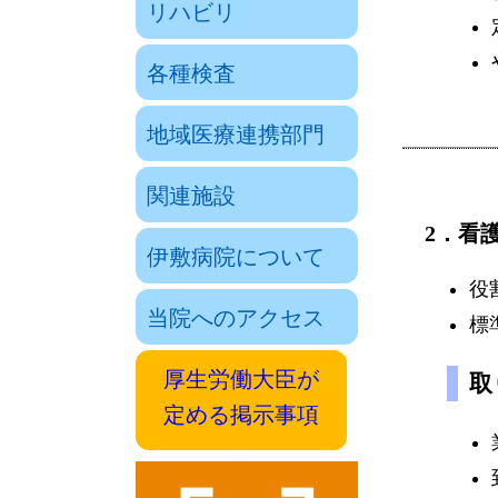
リハビリ
各種検査
地域医療連携部門
関連施設
2．看
伊敷病院について
役
当院へのアクセス
標
厚生労働大臣が
取
定める掲示事項