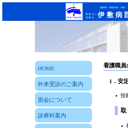
精神科・神経内科・内科
伊敷病
医療法人
有隣会
看護職員
HOME
1．安
外来受診のご案内
技
面会について
取
診療科案内