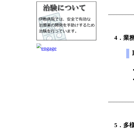
4．業
5．多