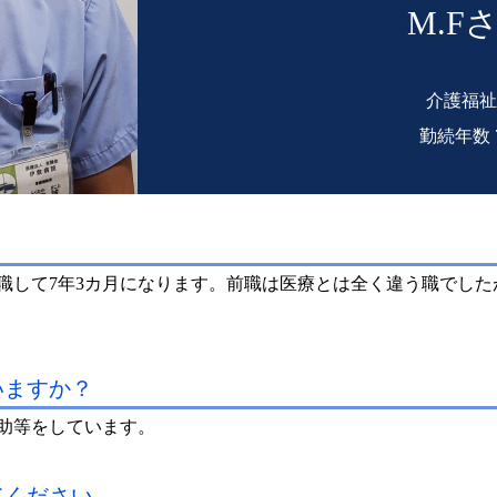
M.F
介護福祉
勤続年数 
職して7年3カ月になります。前職は医療とは全く違う職でし
いますか？
助等をしています。
てください