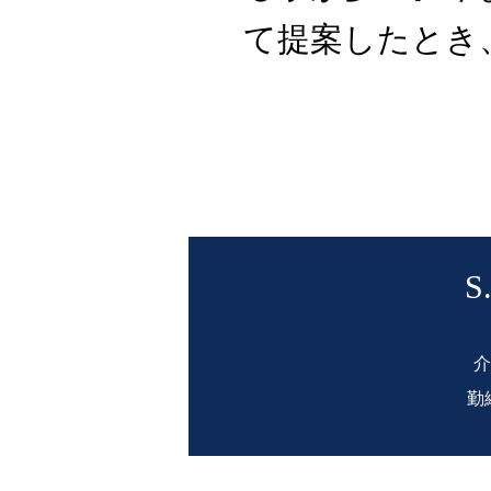
て提案したとき
S
介
勤