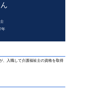
さん
士
7年
たが、入職して介護福祉士の資格を取得