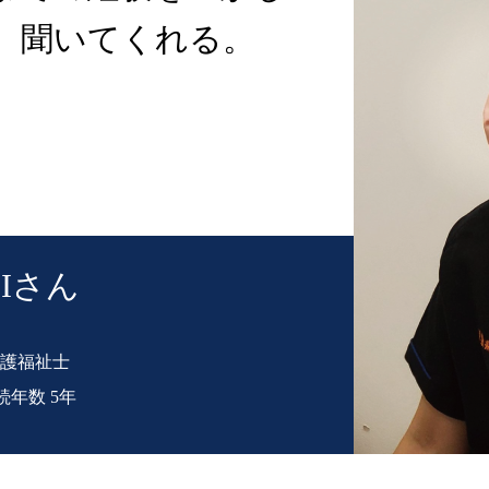
、聞いてくれる。
.Iさん
護福祉士
続年数 5年