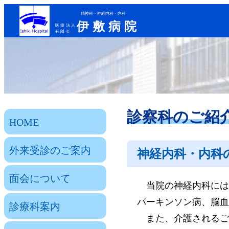
精神科・神経内科・内科
伊敷病院
医療法人
有隣会
診察科のご紹
HOME
外来受診のご案内
神経内科・内科
面会について
当院の神経内科には
パーキンソン病、脳血
診療科案内
また、介護されるご