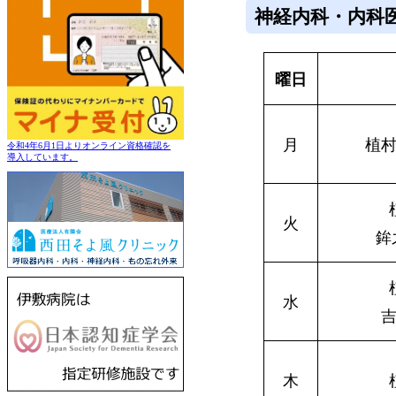
神経内科・内科
曜日
月
植
令和4年6月1日よりオンライン資格確認を
導入しています。
火
鉾
水
木