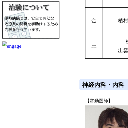
金
植
土
出
神経内科・内科
【常勤医師】